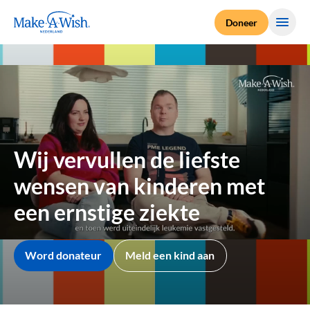
Terug naar de homepage
Doneer
Menu
Wij vervullen de liefste
wensen van kinderen met
een ernstige ziekte
Word donateur
Meld een kind aan